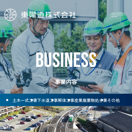
BUSINESS
事業内容
土木一式工事
下水道工事
解体工事
産業廃棄物処分業
その他
ホーム
施工実績
お知らせ
採用情報
会社概要
お問い合わせ