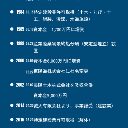
特定建設業許可取得（土木・とび・土
1984
02.15
工、舗装、浚渫、水道施設）
資本金 1,700万円に増資
1985
03.19
産業廃棄物最終処分場（安定型埋立）設
1989
06.28
置
資本金8,000万円に増資
2000
05.09
東陽道株式会社に社名変更
08.22
長陽土木株式会社を吸収合併
2002
09.02
資本金9,000万円
誠大有限会社より、事業譲受（建設業）
2014
04.30
特定建設業許可取得（解体）
2016
06.20