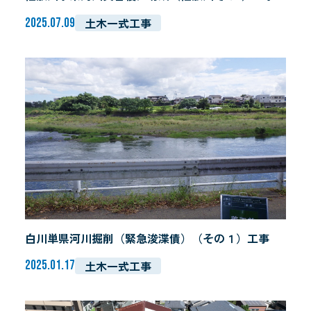
土木一式工事
2025.07.09
白川単県河川掘削（緊急浚渫債）（その１）工事
土木一式工事
2025.01.17