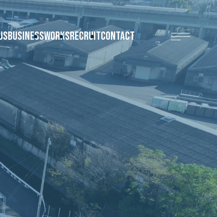
US
BUSINESS
WORKS
RECRUIT
CONTACT