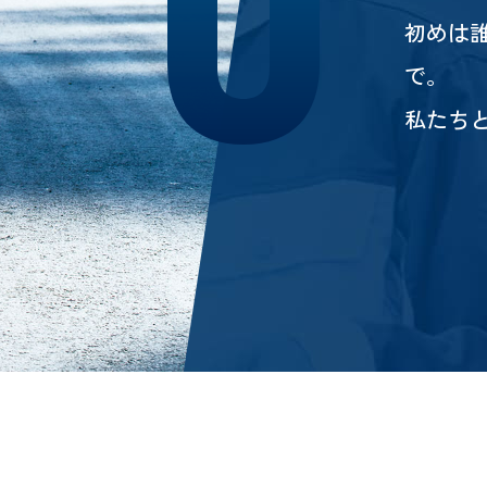
初めは
で。
私たち