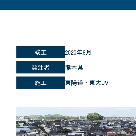
竣工
2020年8月
発注者
熊本県
施工
東陽道・東大JV