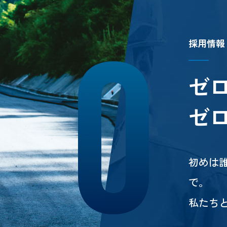
採
用
情
報
ゼ
ゼ
初めは
で。
私たち