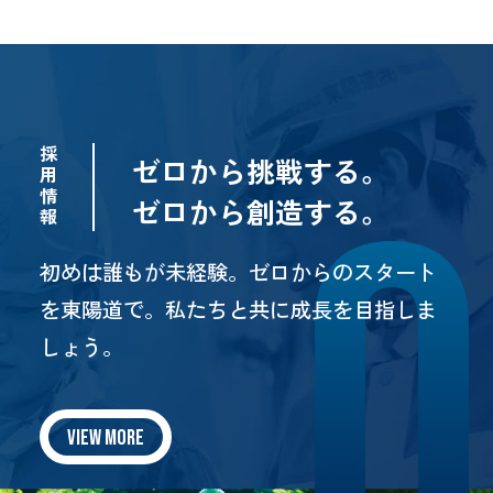
採
ゼロから挑戦する。
用
情
ゼロから創造する。
報
初めは誰もが未経験。ゼロからのスタート
を東陽道で。
私たちと共に成長を目指しま
しょう。
VIEW MORE