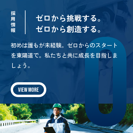
採
ゼロから挑戦する。
用
情
ゼロから創造する。
報
初めは誰もが未経験。ゼロからのスタート
を東陽道で。
私たちと共に成長を目指しま
しょう。
VIEW MORE