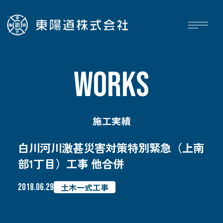
WORKS
施工実績
白川河川激甚災害対策特別緊急（上南
部1丁目）工事 他合併
ホーム
施工実績
土木一式工事
2018.06.29
お知らせ
採用情報
会社概要
お問い合わせ